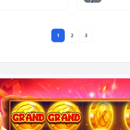
1
2
3