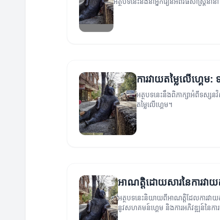
អត្ថបទនេះនឹងនាំអ្នករៀនអំពីវិធីសាស្ត្រន
ការវាយតម្លៃលើហ្គេម: 
អត្ថបទនេះនឹងពិភាក្សាអំពីទស្សនវ
តម្លៃលើហ្គេម។
អាណត្តិដោយសារនៃការវាយត
អត្ថបទនេះនិយាយពីអាណត្តិដែលការវាយតម្
នូវសហគមន៍ហ្គេម និងការអភិវឌ្ឍន៍នៃកា