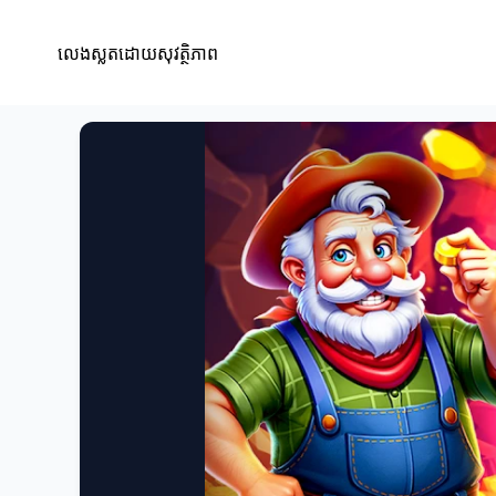
លេងស្លតដោយសុវត្ថិភាព