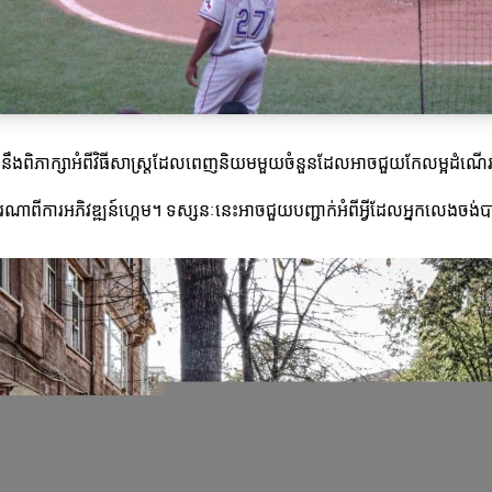
 យើងនឹងពិភាក្សាអំពីវិធីសាស្ត្រដែលពេញនិយមមួយចំនួនដែលអាចជួយកែលម្អដំណ
ារណាពីការអភិវឌ្ឍន៍ហ្គេម។ ទស្សនៈនេះអាចជួយបញ្ជាក់អំពីអ្វីដែលអ្នកលេងចង់បាន