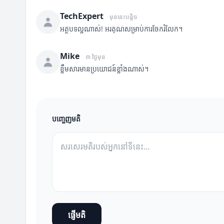
TechExpert
មុននេះបន្តិច
អត្ថបទល្អណាស់! អរគុណសម្រាប់ការចែករំលែក។
Mike
៣ ថ្ងៃមុន
ខ្លឹមសារមានប្រយោជន៍ខ្លាំងណាស់។
បញ្ចេញមតិ
ផ្ញើមតិ