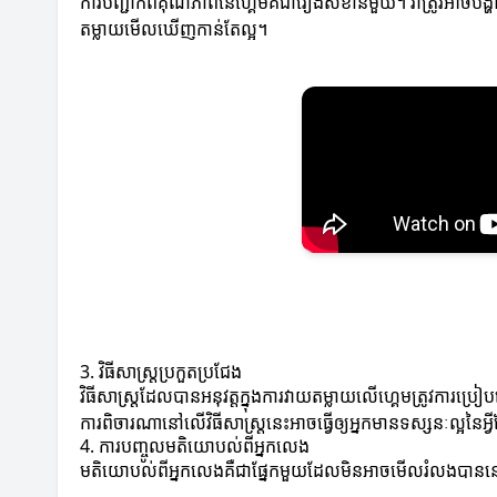
ការបញ្ជាក់ពីគុណភាពនៃហ្គេមគឺជារឿងសំខាន់មួយ។ វាត្រូវអាចបង្
តម្លាយមើលឃើញកាន់តែល្អ។
3. វិធីសាស្ត្រប្រកួតប្រជែង
វិធីសាស្ត្រដែលបានអនុវត្តក្នុងការវាយតម្លាយលើហ្គេមត្រូវការប្រ
ការពិចារណានៅលើវិធីសាស្ត្រនេះអាចធ្វើឲ្យអ្នកមានទស្សនៈល្អនៃអ្វ
4. ការបញ្ចូលមតិយោបល់ពីអ្នកលេង
មតិយោបល់ពីអ្នកលេងគឺជាផ្នែកមួយដែលមិនអាចមើលរំលងបាននោះទ