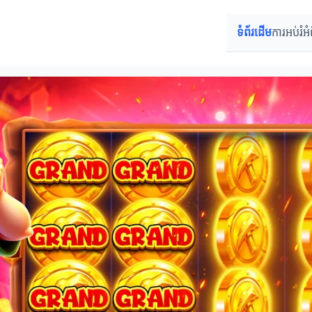
ទំព័រដើម
ការអប់រំអំ