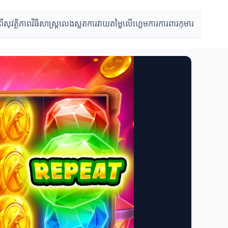
ពីសុវត្ថិភាព
វិធីសាស្ត្រលេងស្លត
ការវាយតម្លៃលើហ្គេម
ការការពារកុមារ