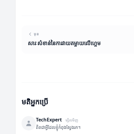
មុន
សារៈសំខាន់នៃការវាយតម្លាយលើហ្គេម
មតិអ្នកប្រើ
TechExpert
ម្សិលមិញ
ពិតជាអ្វីដែលខ្ញុំកំពុងស្វែងរក។