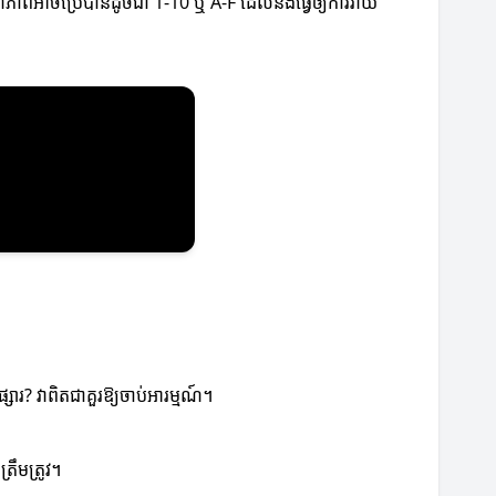
គុណភាពអាចប្រើបានដូចជា 1-10 ឬ A-F ដែលនឹងធ្វើឲ្យការវាយ
សារ? វាពិតជាគួរឱ្យចាប់អារម្មណ៍។
ឹមត្រូវ។