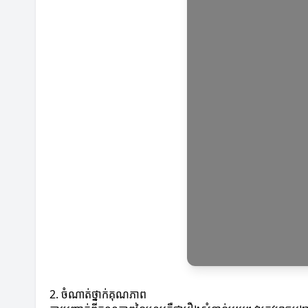
2. ចំណាត់ថ្នាក់គុណភាព