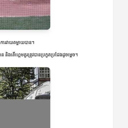
ើរការវាយតម្លាយបាន។
 និងតើហ្គេមគួរត្រូវបានប្រកួតប្រជែងដូចម្តេច។