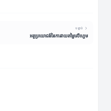
បន្ទាប់
អត្ថប្រយោជន៍នៃការវាយតម្លៃលើហ្គេម