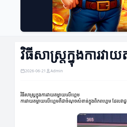
វិធីសាស្ត្រក្នុងការវា
2026-06-21
Admin
វិធីសាស្ត្រក្នុងការវាយតម្លាយលើហ្គេម
ការវាយតម្លាយលើហ្គេមគឺជាចំណុចសំខាន់ក្នុងពិភពហ្គេម ដែលវាជ