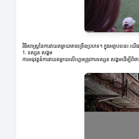
វិធីសាស្ត្រនៃការវាយតម្លាយមានច្រើនប្រភេទ។ ក្នុងអត្ថបទនេះ
1. ទស្សនៈសង្គម
ការអនុវត្តន៍ការវាយតម្លាយលើហ្គេមត្រូវការទស្សនៈសង្គមដើម្បីពិច