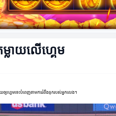
យតម្លាយលើហ្គេម
ួយឲ្យហ្គេមចេះបំពេញតាមការរំពឹងទុករបស់អ្នកលេង។