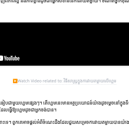
ហាញពីភាពល្អ និងភាពខ្លាំងដូចជាផ្នែកសំខាន់នៃការវាយតម្លាយ។ ចំណាត់ថ្នាក់
▶
Watch Video related to: វិធីសាស្ត្រក្នុងការវាយតម្លាយលើហ្គេម
ៀបធៀបជាមួយហ្គេមផ្សេងៗ។ តើហ្គេមនេះមានអត្ថប្រយោជន៍យ៉ាងដូចម្តេចនៅក្នុងទីផ្
ីដែលធ្វើឱ្យហ្គេមដូចជាអ្នកចង់បាន។
េ។ ពួកគេអាចផ្ដល់អំពីចំណេះដឹងដែលជួយសម្រេចការវាយតម្លាយបានយ៉ាងត្រ