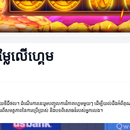
លៃលើហ្គេម
យឌីជីថល។ ដំណើរការនេះរួមបញ្ចូលការវិភាគហ្គេមមួយៗ ដើម្បីយល់ដឹងអំពីគុ
រណារពីសមត្ថភាពនៃការប្រើប្រាស់ និងបទពិសោធន៍របស់អ្នកលេង។