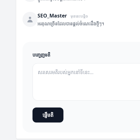
SEO_Master
មុននេះបន្តិច
អរគុណច្រើនដែលបានផ្តល់ចំណេះដឹងថ្មីៗ។
បញ្ចេញមតិ
ផ្ញើមតិ