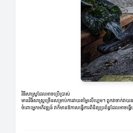
វិធីសាស្ត្រដែលអាចប្រើប្រាស់
មានវិធីសាស្ត្រច្រើនសម្រាប់ការវាយតម្លៃលើហ្គេម។ ពួកវាចាក់វ
ចំពោះអ្នកអភិវឌ្ឍន៍ វាក៏មានឱកាសធ្វើការពិនិត្យប្រព័ន្ធដែលអាចធ្