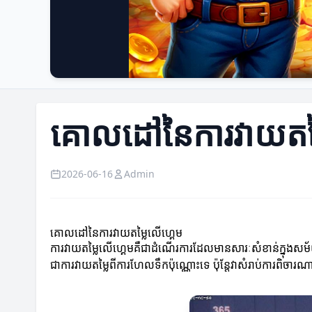
គោលដៅនៃការវាយតម្
2026-06-16
Admin
គោលដៅនៃការវាយតម្លៃលើហ្គេម
ការវាយតម្លៃលើហ្គេមគឺជាដំណើរការដែលមានសារៈសំខាន់ក្នុងសម័
ជាការវាយតម្លៃពីការហែលទឹកប៉ុណ្ណោះទេ ប៉ុន្តែវាសំរាប់ការពិចា