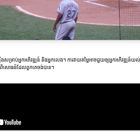
្រាប់អ្នកអភិវឌ្ឍន៍ និងអ្នកលេង។ ការវាយតម្លៃអាចជួយឲ្យអ្នកអភិវឌ្ឍន៍យល់
ងបទពិសោធន៍ដែលពួកគេចង់បាន។