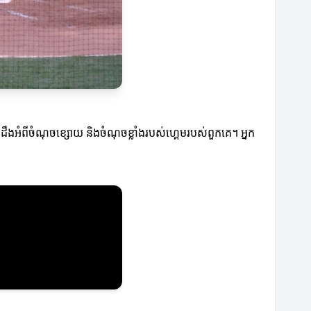
ដឹងអំពីចំណុចខ្សោយ និងចំណុចខ្លាំងរបស់ហ្គេមរបស់ពួកគេ។ អ្នក