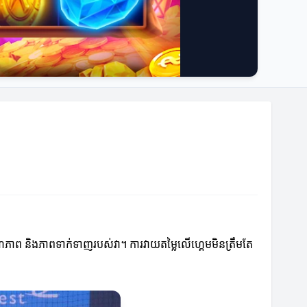
ណភាព និងភាពទាក់ទាញរបស់វា។ ការវាយតម្លៃលើហ្គេមមិនត្រឹមតែ