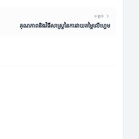
បន្ទាប់
គុណភាពនិងវិធីសាស្ត្រនៃការវាយតម្លៃលើហ្គេម