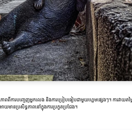
ាយនភាពពីការបញ្ចេញអ្នកលេង និងការប្រៀបធៀបជាមួយហ្គេមផ្សេងៗ។ ការវាយតម្លៃ
វើអោយមានប្រសិទ្ធភាពនៅក្នុងការប្រកួតប្រជែង។