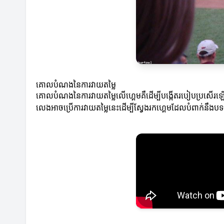
គោលបំណងនៃការវាយតម្លៃ
គោលបំណងនៃការវាយតម្លៃលើហ្គេមគឺដើម្បីបង្កើតរបៀបប្រសើរឡើងសម
លេងអាចប្រើការវាយតម្លៃនេះដើម្បីស្វែងរកហ្គេមដែលបំពាក់នឹ