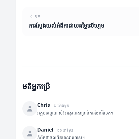
មុន
ការស្វែងយល់អំពីការវាយតម្លៃលើហ្គេម
មតិអ្នកប្រើ
Chris
២ ម៉ោងមុន
អត្ថបទល្អណាស់! អរគុណសម្រាប់ការចែករំលែក។
Daniel
១០ នាទីមុន
ខ្ញុំពិតជាចូលចិត្តអានវាណាស់។