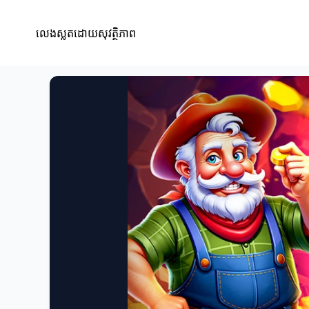
លេងស្លតដោយសុវត្ថិភាព