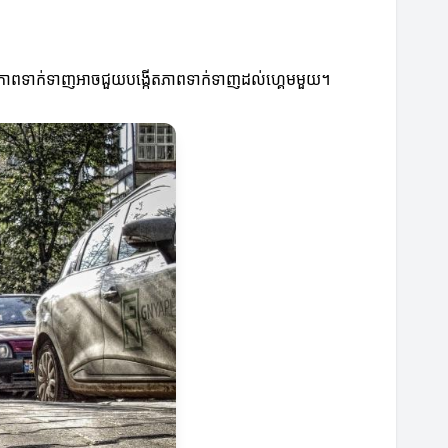
យមានភាពទាក់ទាញអាចជួយបង្កើតភាពទាក់ទាញដល់ហ្គេមមួយ។