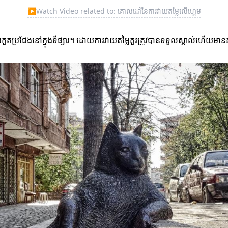
▶
Watch Video related to: គោលដៅនៃការវាយតម្លៃលើហ្គេម
ប្រកួតប្រជែងនៅក្នុងទីផ្សារ។ ដោយការវាយតម្លៃគួរត្រូវបានទទួលស្គាល់ហើ