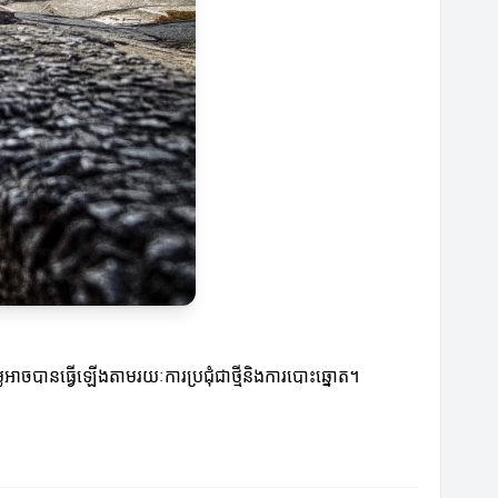
អាចបានធ្វើឡើងតាមរយៈការប្រជុំជាថ្មីនិងការបោះឆ្នោត។