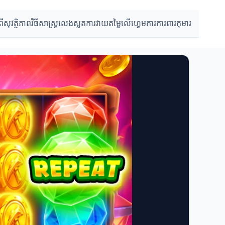
ពីសុវត្ថិភាព
វិធីសាស្ត្រលេងស្លត
ការវាយតម្លៃលើហ្គេម
ការការពារកុមារ