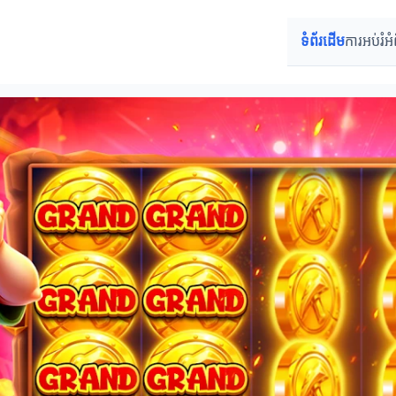
ទំព័រដើម
ការអប់រំអំ