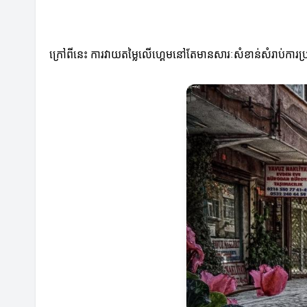
ក្រៅពីនេះ ការវាយតម្លៃលើហ្គេមនៅតែមានសារៈសំខាន់សំរាប់ការ