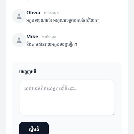
Olivia
២ ម៉ោងមុន
អត្ថបទល្អណាស់! អរគុណសម្រាប់ការចែករំលែក។
Mike
២ ម៉ោងមុន
នឹងតាមដានរាល់អត្ថបទបន្តទៀត។
បញ្ចេញមតិ
ផ្ញើមតិ