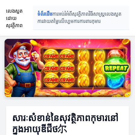
លេងស្លត
ទំព័រដើម
ការអប់រំអំពីសុវត្ថិភាព
វិធីសាស្ត្រលេងស្លត
ដោយ
ការវាយតម្លៃលើហ្គេម
ការការពារកុមារ
សុវត្ថិភាព
សារៈសំខាន់នៃសុវត្ថិភាពកុមារនៅ
ក្នុងអាយុឌីជីថ尔