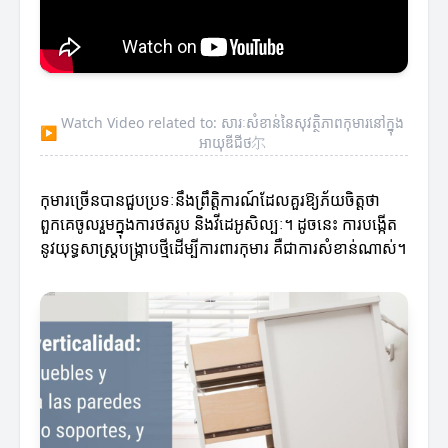
Watch Video related to: សារៈសំខាន់នៃសុវត្ថិភាពកុមារនៅក្នុង
▶
អាយុឌីជីថ尔
កុមារច្រើនបានជួបប្រទៈនឹងព្រឹត្តិការណ៍ដែលគួរឱ្យភ័យចិត្តថា
ពួកគេចូលរួមក្នុងការថតរូប និងវីដេអូសិល្បៈ។ ដូចនេះ ការបង្កើត
នូវយុទ្ធសាស្ត្របង្រ្កាបថ្មីដើម្បីការពារកុមារ គឺជាការសំខាន់ណាស់។