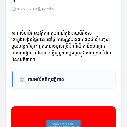
2026-06-12
Admin
សារៈសំខាន់នៃសុវត្ថិភាពកុមារនៅក្នុងអាយុឌីជីថល
នៅក្នុងសង្គមវិជ្ជមានសព្វថ្ងៃ កុមារត្រូវបានទាក់ទងជារឿយៗជា
មួយបច្ចេកវិទ្យា។ ពួកគេអាចចូលប្រើអ៊ីនធឺណិត និងបណ្តោះ
អាសន្នផ្សេងៗ ដែលអាចធ្វើឲ្យពួកគេចូលរួមក្នុងសកម្មភាពដែល
មិនសុវត្ថិភាព។
📰
ការអប់រំអំពីសុវត្ថិភាព