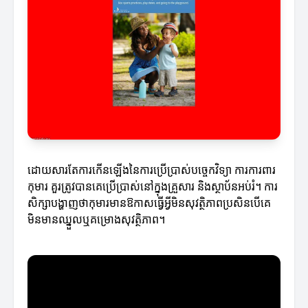
ដោយសារតែការកើនឡើងនៃការប្រើប្រាស់បច្ចេកវិទ្យា ការការពារ
កុមារ គួរត្រូវបានគេប្រើប្រាស់នៅក្នុងគ្រួសារ និងស្ថាប័នអប់រំ។ ការ
សិក្សាបង្ហាញថាកុមារមានឱកាសធ្វើអ្វីមិនសុវត្ថិភាពប្រសិនបើគេ
មិនមានឈ្នួលឬគម្រោងសុវត្ថិភាព។