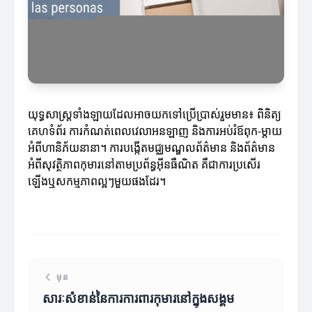
យុទ្ធសាស្ត្រទាំងឡាយដែលអាចយកទៅប្រើប្រាស់រួមមាន៖ ពិនិត្យ
គេហទំព័រ ការកំណត់ពេលវេលាអនឡាញ និងការអប់រំឪពុក-ម្តាយ
អំពីហានិភ័យនានា។ ការបង្កើតមជ្ឈមណ្ឌលព័ត៌មាន និងព័ត៌មាន
អំពីសុវត្ថិភាពកុមារនៅតាមប្រព័ន្ធអ៊ីនធឺណិត គឺជាការប្រសើរ
ឡើងឬសកម្មភាពល្អៗមួយផងដែរ។
មុន
សារៈសំខាន់នៃការការពារកុមារ​នៅក្នុងសង្គម