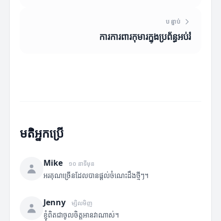
បន្ទាប់
ការការពារកុមារ​ក្នុង​ប្រព័ន្ធ​អប់រំ
មតិអ្នកប្រើ
Mike
១០ នាទីមុន
អរគុណច្រើនដែលបានផ្តល់ចំណេះដឹងថ្មីៗ។
Jenny
ម្សិលមិញ
ខ្ញុំពិតជាចូលចិត្តអានវាណាស់។