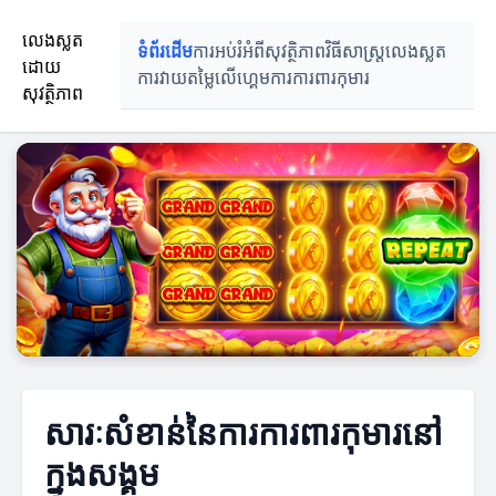
លេងស្លត
ទំព័រដើម
ការអប់រំអំពីសុវត្ថិភាព
វិធីសាស្ត្រលេងស្លត
ដោយ
ការវាយតម្លៃលើហ្គេម
ការការពារកុមារ
សុវត្ថិភាព
សារៈសំខាន់នៃការការពារកុមារ​នៅ
ក្នុងសង្គម