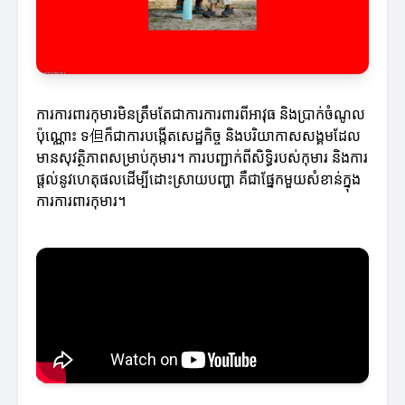
ការការពារកុមារមិនត្រឹមតែជាការការពារពីអាវុធ និងប្រាក់ចំណូល
ប៉ុណ្ណោះ ទ但ក៏ជាការបង្កើតសេដ្ឋកិច្ច និងបរិយាកាសសង្គមដែល
មានសុវត្ថិភាពសម្រាប់កុមារ។ ការបញ្ជាក់ពីសិទ្ធិរបស់កុមារ និងការ
ផ្តល់នូវហេតុផលដើម្បីដោះស្រាយបញ្ហា គឺជាផ្នែកមួយសំខាន់ក្នុង
ការការពារកុមារ។