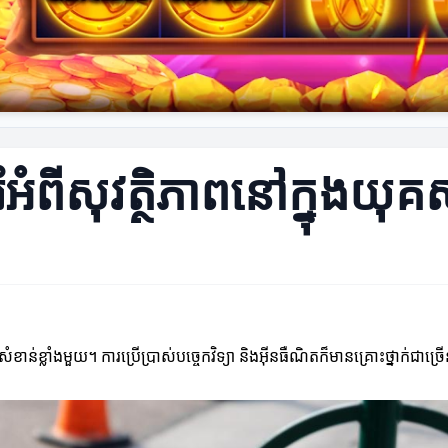
ំអំពីសុវត្ថិភាពនៅក្នុងយ
រៈសំខាន់ខ្លាំងមួយ។ ការប្រើប្រាស់បច្ចេកវិទ្យា និងអ៊ីនធឺណិតក៏មានគ្រោះថ្នាក់ជ