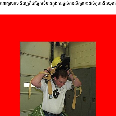
ាណាព្យាបាល និងគ្រូគឺជាផ្នែកសំខាន់ក្នុងការផ្តល់ការសិក្សានេះដល់កុមារនិងយុវ