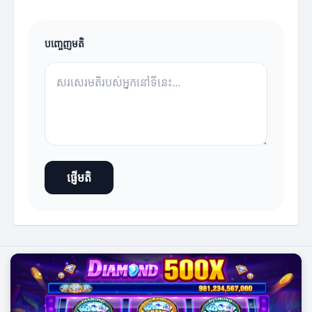
បញ្ចេញមតិ
ផ្ញើមតិ