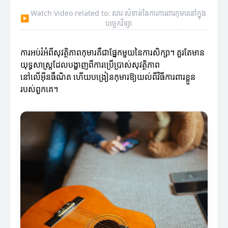
Watch Video related to: សារៈសំខាន់នៃការការពារកុមារ​នៅក្នុង
▶
បច្ចេកវិទ្យា
ការអប់រំអំពីសុវត្ថិភាពកុមារ​គឺជាផ្នែកមួយនៃការសិក្សា។ គួរតែមាន
យុទ្ធសាស្ត្រដែលបង្ហាញពីការប្រើប្រាស់សុវត្ថិភាព
នៅលើអ៊ីនធឺណិត ហើយបង្រៀនកុមារឱ្យយល់ពីវិធីការពារខ្លួន
របស់ពួកគេ។