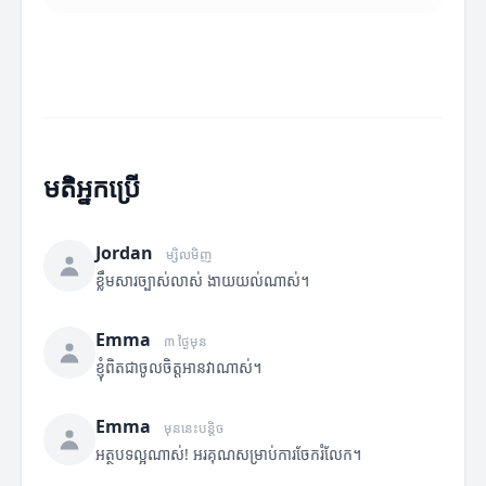
មតិអ្នកប្រើ
Jordan
ម្សិលមិញ
ខ្លឹមសារច្បាស់លាស់ ងាយយល់ណាស់។
Emma
៣ ថ្ងៃមុន
ខ្ញុំពិតជាចូលចិត្តអានវាណាស់។
Emma
មុននេះបន្តិច
អត្ថបទល្អណាស់! អរគុណសម្រាប់ការចែករំលែក។