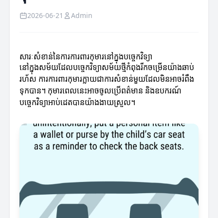
2026-06-21
Admin
សារៈសំខាន់នៃការការពារកុមារ​នៅក្នុងបច្ចេកវិទ្យា
នៅក្នុងសម័យដែលបច្ចេកវិទ្យាសម័យថ្មីកំពុងរីកចម្រើនយ៉ាងឆាប់
រហ័ស ការការពារកុមារក្លាយជាការសំខាន់មួយដែលមិនអាចរំពឹង
ទុកបាន។ កុមារ​ពេលនេះ​អាច​ចូលប្រើពត៌មាន និងឧបករណ៍
បច្ចេកវិទ្យា​អាប់ដេតបានយ៉ាងងាយស្រួល។