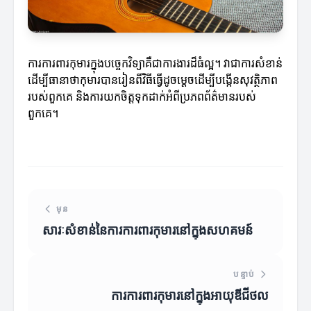
ការការពារកុមារ​ក្នុងបច្ចេកវិទ្យាគឺជាការងារដ៏ធំល្អ។ វាជាការសំខាន់
ដើម្បីធានាថាកុមារបានរៀនពីវិធីធ្វើដូចម្តេចដើម្បីបង្កើនសុវត្ថិភាព
របស់ពួកគេ និងការយកចិត្តទុកដាក់អំពីប្រភពព័ត៌មានរបស់
ពួកគេ។
មុន
សារៈសំខាន់នៃការការពារកុមារនៅក្នុងសហគមន៍
បន្ទាប់
ការការពារកុមារ​នៅក្នុងអាយុឌីជីថល