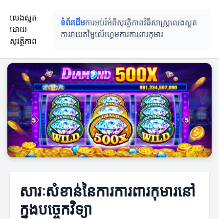
លេងស្លត
ទំព័រដើម
ការអប់រំអំពីសុវត្ថិភាព
វិធីសាស្ត្រលេងស្លត
ដោយ
ការវាយតម្លៃលើហ្គេម
ការការពារកុមារ
សុវត្ថិភាព
សារៈសំខាន់នៃការការពារកុមារ​នៅ
ក្នុងបច្ចេកវិទ្យា