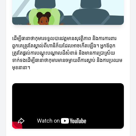
ដើម្បីធានាថាកុមារ​ទទួលបានវត្តមានសុវត្ថិភាព និងការការពារ
ពួកគេត្រូវតែស្គាល់ពីហានិភ័យដែលអាចកើតឡើង។ អ្នកឪពុក
ត្រូវតែផ្តល់ការបណ្តុះបណ្តាលដ៏សំខាន់ និងមានការប្រាស្រ័យ
ទាក់ទងដើម្បីធានាថាកុមារ​មានចម្ងាយ​ពីការស្លាប់ និងការប្រឈម
មុខនានា។