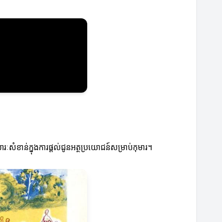
នសារៈសំខាន់ក្នុងការផ្តល់ជូនអត្ថប្រយោជន៍សម្រាប់កុមារ។