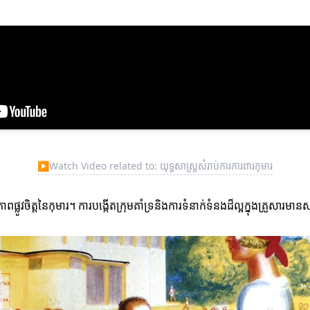
▶
Watch Video related to: យុទ្ធសាស្ត្រសំរាប់ការការពារកុមារ
ពផ្លូវចិត្តនៃកុមារ។ ការបង្កើតក្រុមគាំទ្រនិងការទំនាក់ទំនងដ៏ល្អក្នុងគ្រួសារមា