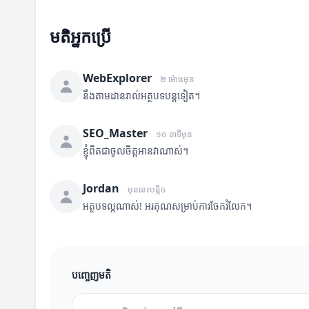
មតិអ្នកប្រើ
WebExplorer
២ ម៉ោងមុន
នឹងតាមដានរាល់អត្ថបទបន្តទៀត។
SEO_Master
១០ នាទីមុន
ខ្ញុំពិតជាចូលចិត្តអានវាណាស់។
Jordan
មុននេះបន្តិច
អត្ថបទល្អណាស់! អរគុណសម្រាប់ការចែករំលែក។
បញ្ចេញមតិ