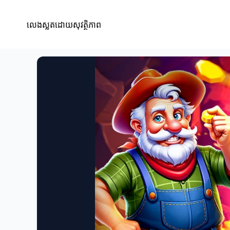
លេងស្លតដោយសុវត្ថិភាព