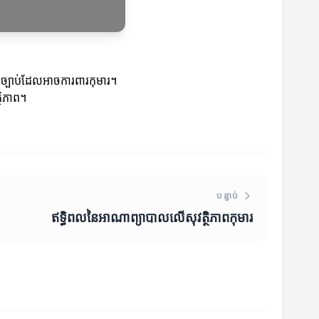
កើតច្បាប់ដែលអាចការពារកុមារ។
្ថិភាព។
បន្ទាប់
ឥទ្ធិពលនៃអាណាព្យាបាលលើសុវត្ថិភាពកុមារ