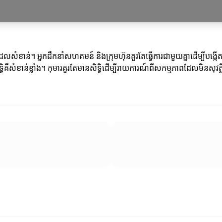
តន៍ដែលសំខាន់។ អ្នកដឹកនាំសហគមន៍ និងក្រុមហ៊ុនគួរតែធ្វើការជាមួយគ្នាដើម្បីបង្
ទ្ធិគឺសំខាន់ខ្លាំង។ កុមារគួរតែមានសិទ្ធិដើម្បីរាយការណ៍ពីសកម្មភាពដែលមិនសុវត