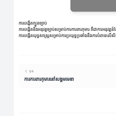
ការបង្កើតក្បួនច្បាប់
ការបង្កើតនិងអនុវត្តច្បាប់សម្រាប់ការការពារកុមារ គឺជាការអនុវត្
ការបង្កើតយុទ្ធសាស្ត្រសម្រាប់ការប្រយុទ្ធប្រឆាំងនឹងការបំពានលើសិ
មុន
ការការពារកុមារ​នៅសង្គមមេឌា