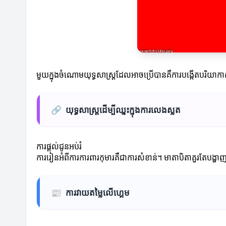
មួយក្នុងចំណោមយុទ្ធសាស្ត្រដែលអាចប្រើបានគឺការបង្កើតបរិយាកា
🔗
យុទ្ធសាស្ត្រដើម្បីឈ្នះក្នុងការលេងស្លត
ការផ្តល់ជូនអប់រំ
ការរៀនអំពីការការពារកុមារ​គឺជាការសំខាន់។ មាតាបិតាគួរតែបង្ហាញ
📰
ការវាយតម្លៃលើហ្គេម