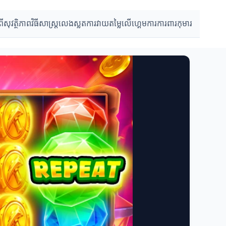
ពីសុវត្ថិភាព
វិធីសាស្ត្រលេងស្លត
ការវាយតម្លៃលើហ្គេម
ការការពារកុមារ