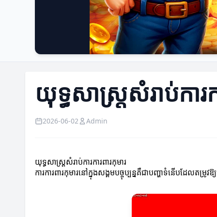
យុទ្ធសាស្ត្រសំរាប់ការ
2026-06-02
Admin
យុទ្ធសាស្ត្រសំរាប់ការការពារកុមារ
ការការពារកុមារនៅក្នុងសង្គមបច្ចុប្បន្នគឺជាបញ្ហាទំនើបដែលតម្រូវឱ