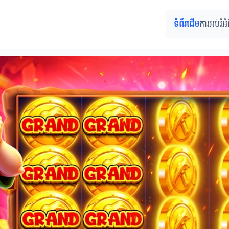
ទំព័រដើម
ការអប់រំអំ