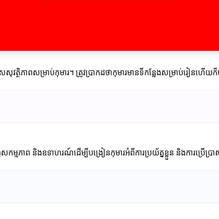
សសុវត្ថិភាពសម្រាប់កុមារ។ ត្រូវប្រាកដថាកុមារ​មានទីកន្លែងសម្រាប់រៀនហើយ
សកម្មភាព និងឧទាហរណ៍ដើម្បីបង្រៀនកុមារអំពីការប្រយ័ត្នខ្លួន និងការប្រើប្រ