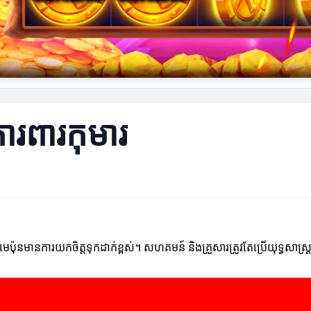
ការពារកុមារ
្យមេប៉ុនមានការយកចិត្តទុកដាក់ខ្ពស់។ សហគមន៍ និងគ្រួសារ​ត្រូវតែប្រើយុទ្ធសាស្