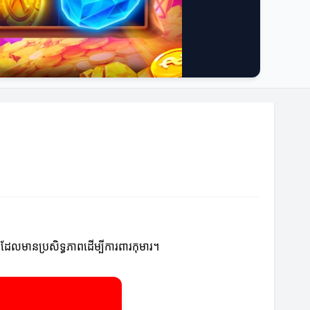
ត្រដែលមានប្រសិទ្ធភាពដើម្បីការពារកុមារ។