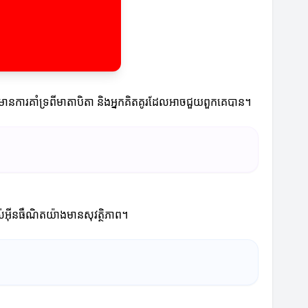
ក៏មានការគាំទ្រពីមាតាបិតា និងអ្នកគិតគូរដែលអាចជួយពួកគេបាន។
ាស់អ៊ីនធឺណិតយ៉ាងមានសុវត្ថិភាព។