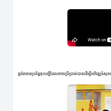
គួរតែមានប្រព័ន្ធចុះបញ្ជីដែលអាចប្រើប្រាស់បានដើម្បីអភិវឌ្ឍន៍សុខភា